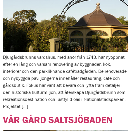
Djurgårdsbrunns värdshus, med anor från 1743, har nyöppnat
efter en lång och varsam renovering av byggnader, kök,
interiörer och den parkliknande caféträdgården. De renoverade
och nybyggda paviljongerna innehåller restaurang, café och
gårdsbutik. Fokus har varit att bevara och lyfta fram detaljer i
den historiska kulturmiljön, att återskapa Djurgårdsbrunn som
rekreationsdestination och lustfylld oas i Nationalstadsparken.
Projektet […]
VÅR GÅRD SALTSJÖBADEN