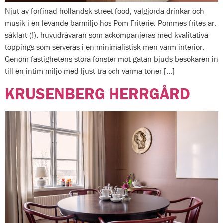
Njut av förfinad holländsk street food, välgjorda drinkar och
musik i en levande barmiljö hos Pom Friterie. Pommes frites är,
såklart (!), huvudråvaran som ackompanjeras med kvalitativa
toppings som serveras i en minimalistisk men varm interiör.
Genom fastighetens stora fönster mot gatan bjuds besökaren in
till en intim miljö med ljust trä och varma toner […]
KRUSENBERG HERRGÅRD