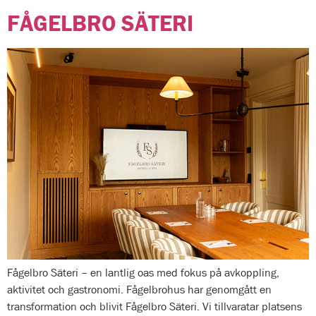
FÅGELBRO SÄTERI
Fågelbro Säteri – en lantlig oas med fokus på avkoppling,
aktivitet och gastronomi. Fågelbrohus har genomgått en
transformation och blivit Fågelbro Säteri. Vi tillvaratar platsens