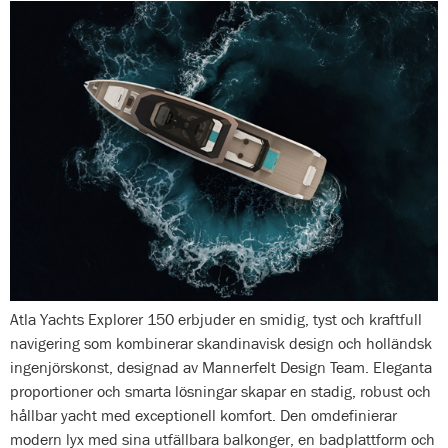
Atla Yachts Explorer 150 erbjuder en smidig, tyst och kraftfull
navigering som kombinerar skandinavisk design och holländsk
ingenjörskonst, designad av Mannerfelt Design Team. Eleganta
proportioner och smarta lösningar skapar en stadig, robust och
hållbar yacht med exceptionell komfort. Den omdefinierar
modern lyx med sina utfällbara balkonger, en badplattform och