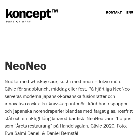
KONTAKT
ENG
NeoNeo
Nudlar med whiskey sour, sushi med neon – Tokyo möter
Gävle för snabblunch, middag eller fest. På hjärtliga NeoNeo
serveras moderna japansk-koreanska fusionrätter och
innovativa cocktails i knivskarp interiör. Träribbor, rispapper
och japanska norendraperier blandas med färgat glas, rostfritt
stål och en riktigt lång kinaröd bardisk. NeoNeo vann 1:a pris
som ”Årets restaurang” på Handelsgalan, Gävle 2020. Foto:
Ewa Salmi Danell & Daniel Bernstål